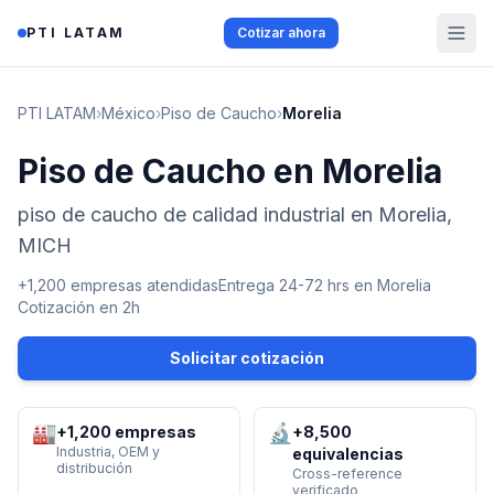
Saltar al contenido
PTI LATAM
Cotizar ahora
PTI LATAM
›
México
›
Piso de Caucho
›
Morelia
Piso de Caucho en Morelia
piso de caucho de calidad industrial en Morelia,
MICH
+1,200 empresas atendidas
Entrega 24-72 hrs en
Morelia
Cotización en 2h
Solicitar cotización
🏭
🔬
+1,200 empresas
+8,500
Industria, OEM y
equivalencias
distribución
Cross-reference
verificado