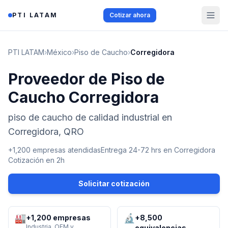
Saltar al contenido
PTI LATAM
Cotizar ahora
PTI LATAM
›
México
›
Piso de Caucho
›
Corregidora
Proveedor de Piso de
Caucho Corregidora
piso de caucho de calidad industrial en
Corregidora, QRO
+1,200 empresas atendidas
Entrega 24-72 hrs en
Corregidora
Cotización en 2h
Solicitar cotización
🏭
🔬
+1,200 empresas
+8,500
Industria, OEM y
equivalencias