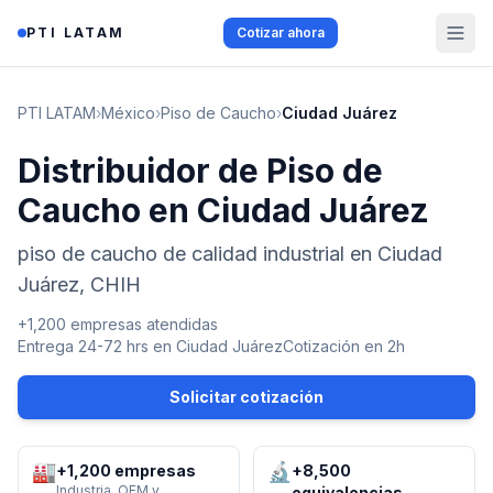
Saltar al contenido
PTI LATAM
Cotizar ahora
PTI LATAM
›
México
›
Piso de Caucho
›
Ciudad Juárez
Distribuidor de Piso de
Caucho en Ciudad Juárez
piso de caucho de calidad industrial en Ciudad
Juárez, CHIH
+1,200 empresas atendidas
Entrega 24-72 hrs en
Ciudad Juárez
Cotización en 2h
Solicitar cotización
🏭
🔬
+1,200 empresas
+8,500
Industria, OEM y
equivalencias