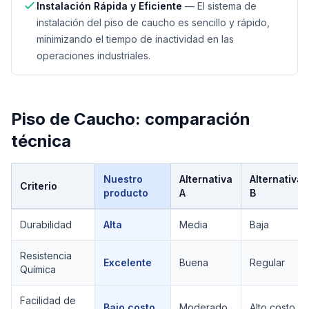
Instalación Rápida y Eficiente
—
El sistema de
instalación del piso de caucho es sencillo y rápido,
minimizando el tiempo de inactividad en las
operaciones industriales.
Piso de Caucho
: comparación
técnica
Nuestro
Alternativa
Alternativa
Criterio
producto
A
B
Comparación técnica de
Piso de Caucho
Durabilidad
Alta
Media
Baja
Resistencia
Excelente
Buena
Regular
Química
Facilidad de
Bajo costo
Moderado
Alto costo