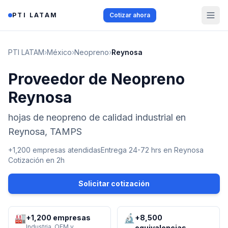
Saltar al contenido
PTI LATAM
Cotizar ahora
PTI LATAM
›
México
›
Neopreno
›
Reynosa
Proveedor de Neopreno
Reynosa
hojas de neopreno de calidad industrial en
Reynosa, TAMPS
+1,200 empresas atendidas
Entrega 24-72 hrs en
Reynosa
Cotización en 2h
Solicitar cotización
🏭
🔬
+1,200 empresas
+8,500
Industria, OEM y
equivalencias