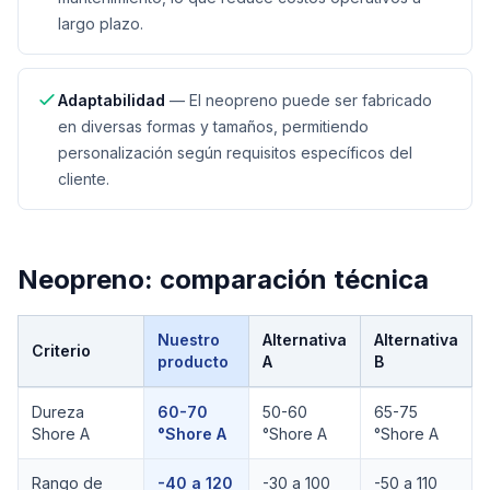
largo plazo.
Adaptabilidad
—
El neopreno puede ser fabricado
en diversas formas y tamaños, permitiendo
personalización según requisitos específicos del
cliente.
Neopreno
: comparación técnica
Nuestro
Alternativa
Alternativa
Criterio
producto
A
B
Comparación técnica de
Neopreno
Dureza
60-70
50-60
65-75
Shore A
°Shore A
°Shore A
°Shore A
Rango de
-40 a 120
-30 a 100
-50 a 110