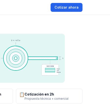
Cotizar ahora
D = rollo
t
SECCION
Sup.
CR
Base
📋
n
Cotización en 2h
Propuesta técnica + comercial