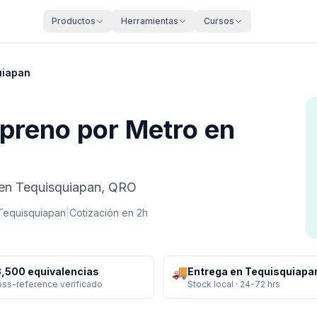
Productos
Herramientas
Cursos
uiapan
opreno por Metro en
l en Tequisquiapan, QRO
Tequisquiapan
|
Cotización en 2h
🚚
,500 equivalencias
Entrega en Tequisquiapa
oss-reference verificado
Stock local · 24-72 hrs