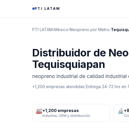
Saltar al contenido
PTI LATAM
PTI LATAM
›
México
›
Neopreno por Metro
›
Tequisq
Distribuidor de Ne
Tequisquiapan
neopreno industrial de calidad industria
+1,200 empresas atendidas
|
Entrega 24-72 hrs en
🏭
🔬
+1,200 empresas
+8
Industria, OEM y distribución
Cr