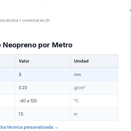
ta técnica + comercial en 2h
e
Neopreno por Metro
Valor
Unidad
3
mm
0.23
g/cm³
-40 a 120
°C
1.5
m
ficha técnica personalizada →