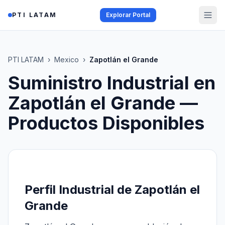
Saltar al contenido
PTI LATAM
Explorar Portal
PTI LATAM
›
Mexico
›
Zapotlán el Grande
Suministro Industrial en
Zapotlán el Grande
—
Productos Disponibles
Perfil Industrial de Zapotlán el
Grande