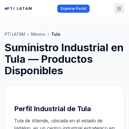
Saltar al contenido
PTI LATAM
Explorar Portal
PTI LATAM
›
Mexico
›
Tula
Suministro Industrial en
Tula
— Productos
Disponibles
Perfil Industrial de Tula
Tula de Allende, ubicada en el estado de
Hidalgo, es un centro industrial estratégico en