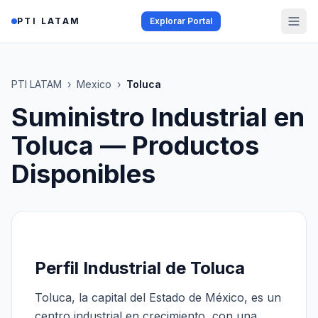
Saltar al contenido
PTI LATAM
Explorar Portal
PTI LATAM
›
Mexico
›
Toluca
Suministro Industrial en
Toluca
— Productos
Disponibles
Perfil Industrial de Toluca
Toluca, la capital del Estado de México, es un
centro industrial en crecimiento, con una