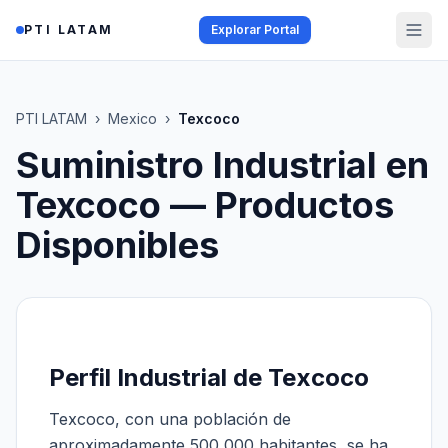
Saltar al contenido
PTI LATAM
Explorar Portal
PTI LATAM
›
Mexico
›
Texcoco
Suministro Industrial en
Texcoco
— Productos
Disponibles
Perfil Industrial de Texcoco
Texcoco, con una población de
aproximadamente 500,000 habitantes, se ha