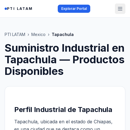
Saltar al contenido
PTI LATAM
Explorar Portal
PTI LATAM
›
Mexico
›
Tapachula
Suministro Industrial en
Tapachula
— Productos
Disponibles
Perfil Industrial de Tapachula
Tapachula, ubicada en el estado de Chiapas,
es una ciudad que se destaca como un