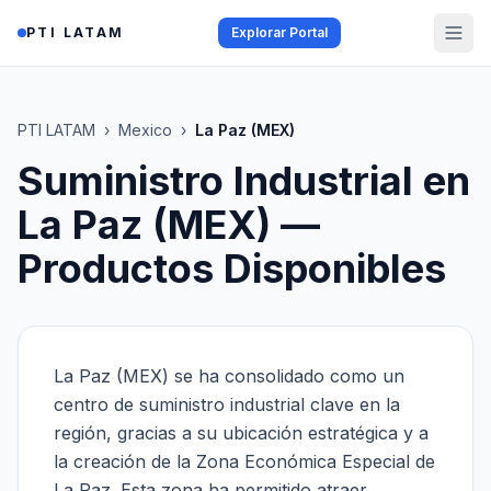
Saltar al contenido
PTI LATAM
Explorar Portal
PTI LATAM
›
Mexico
›
La Paz (MEX)
Suministro Industrial en
La Paz (MEX)
—
Productos Disponibles
La Paz (MEX) se ha consolidado como un
centro de suministro industrial clave en la
región, gracias a su ubicación estratégica y a
la creación de la Zona Económica Especial de
La Paz. Esta zona ha permitido atraer