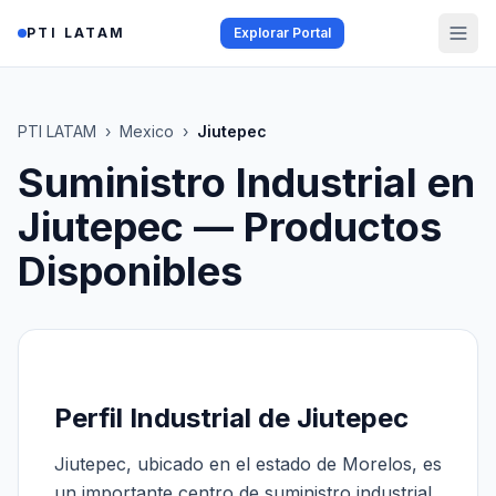
Saltar al contenido
PTI LATAM
Explorar Portal
PTI LATAM
›
Mexico
›
Jiutepec
Suministro Industrial en
Jiutepec
— Productos
Disponibles
Perfil Industrial de Jiutepec
Jiutepec, ubicado en el estado de Morelos, es
un importante centro de suministro industrial