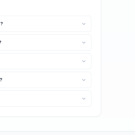
a?
?
?