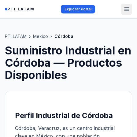
Saltar al contenido
PTI LATAM
Explorar Portal
PTI LATAM
›
Mexico
›
Córdoba
Suministro Industrial en
Córdoba
— Productos
Disponibles
Perfil Industrial de Córdoba
Córdoba, Veracruz, es un centro industrial
clave en México, con una población