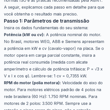
normas ISO e as práticas recomendadas pela ABNT.
A seguir, explicamos cada passo em detalhe para que
você obtenha o resultado mais preciso.
Passo 1: Parâmetros de transmissão
Insira os dados fundamentais do seu sistema:
Potência (kW ou cv):
A potência nominal do motor.
No Brasil, motores WEG, ABB e Siemens apresentam
a potência em kW e cv (cavalo-vapor) na placa. Se o
motor opera em carga parcial constante, insira a
potência real consumida (medida com alicate
amperímetro e cálculo de potência trifásica: P = √3 x
V x I x cos φ). Lembre-se: 1 cv = 0,7355 kW.
RPM do motor (polia motora):
Velocidade do eixo do
motor. Para motores elétricos padrão de 4 polos na
rede brasileira (60 Hz): 1.750 RPM nominais. Para
motores de 2 polos: 3.500 RPM. Sempre use a