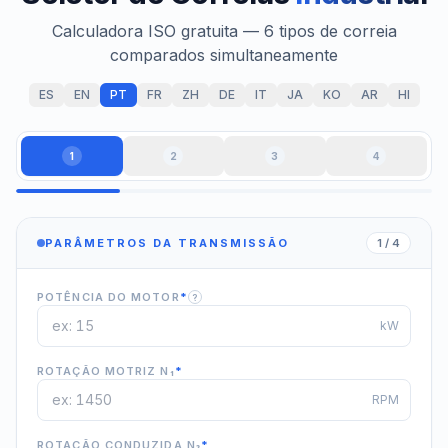
Calculadora ISO gratuita — 6 tipos de correia
comparados simultaneamente
ES
EN
PT
FR
ZH
DE
IT
JA
KO
AR
HI
1
2
3
4
PARÂMETROS DA TRANSMISSÃO
1 / 4
POTÊNCIA DO MOTOR
*
?
kW
ROTAÇÃO MOTRIZ N₁
*
RPM
ROTAÇÃO CONDUZIDA N₂
*