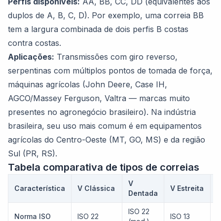
Perfis disponíveis:
AA, BB, CC, DD (equivalentes aos
duplos de A, B, C, D). Por exemplo, uma correia BB
tem a largura combinada de dois perfis B costas
contra costas.
Aplicações:
Transmissões com giro reverso,
serpentinas com múltiplos pontos de tomada de força,
máquinas agrícolas (John Deere, Case IH,
AGCO/Massey Ferguson, Valtra — marcas muito
presentes no agronegócio brasileiro). Na indústria
brasileira, seu uso mais comum é em equipamentos
agrícolas do Centro-Oeste (MT, GO, MS) e da região
Sul (PR, RS).
Tabela comparativa de tipos de correias
V
Característica
V Clássica
V Estreita
S
Dentada
ISO 22
Norma ISO
ISO 22
ISO 13
I