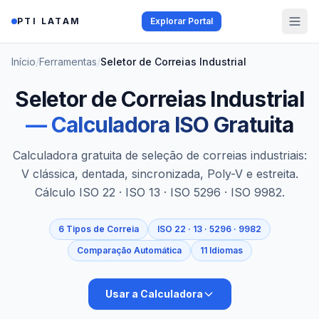
Saltar al contenido
PTI LATAM
Explorar Portal
Início
/
Ferramentas
/
Seletor de Correias Industrial
Seletor de Correias Industrial
—
Calculadora ISO Gratuita
Calculadora gratuita de seleção de correias industriais:
V clássica, dentada, sincronizada, Poly-V e estreita.
Cálculo ISO 22 · ISO 13 · ISO 5296 · ISO 9982.
6 Tipos de Correia
ISO 22 · 13 · 5296 · 9982
Comparação Automática
11 Idiomas
Usar a Calculadora