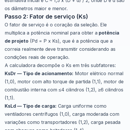
estimativa inicial é C ≈ 1,5 x (D + d) / 2, onde D e d são
os diâmetros maior e menor.
Passo 2: Fator de serviço (Ks)
O fator de serviço é o coração da seleção. Ele
multiplica a potência nominal para obter a
potência
de projeto
(Pd = P x Ks), que é a potência que a
correia realmente deve transmitir considerando as
condições reais de operação.
A calculadora decompõe o Ks em três subfatores:
KsDr — Tipo de acionamento:
Motor elétrico normal
(1,0), motor com alto torque de partida (1,1), motor de
combustão interna com ≤4 cilindros (1,2), ≥6 cilindros
(1,1).
KsLd — Tipo de carga:
Carga uniforme como
ventiladores centrífugos (1,0), carga moderada com
variações como transportadores (1,2), carga pesada