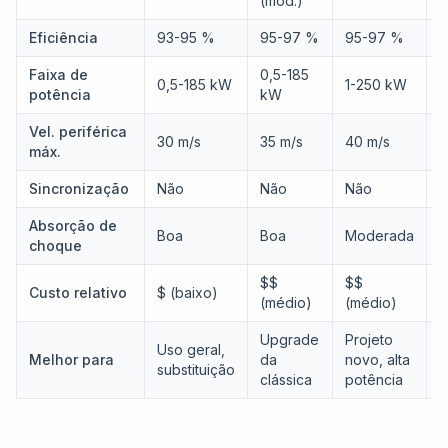
(mod.)
Eficiência
93-95 %
95-97 %
95-97 %
9
Faixa de
0,5-185
0,5-185 kW
1-250 kW
0
potência
kW
Vel. periférica
30 m/s
35 m/s
40 m/s
8
máx.
Sincronização
Não
Não
Não
S
Absorção de
Boa
Boa
Moderada
B
choque
$$
$$
Custo relativo
$ (baixo)
$
(médio)
(médio)
Upgrade
Projeto
Uso geral,
P
Melhor para
da
novo, alta
substituição
p
clássica
potência