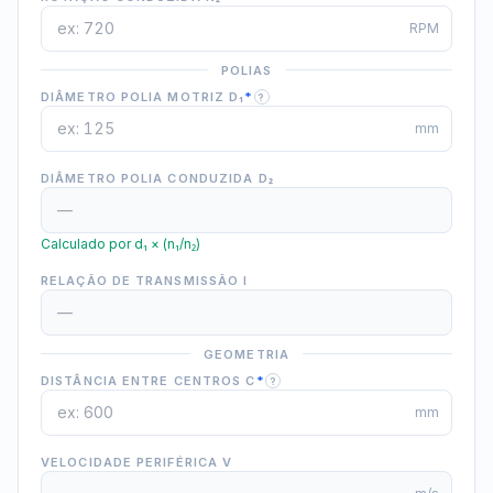
RPM
POLIAS
DIÂMETRO POLIA MOTRIZ D₁
*
?
mm
DIÂMETRO POLIA CONDUZIDA D₂
Calculado por d₁ × (n₁/n₂)
RELAÇÃO DE TRANSMISSÃO I
GEOMETRIA
DISTÂNCIA ENTRE CENTROS C
*
?
mm
VELOCIDADE PERIFÉRICA V