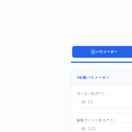
パラメーター
1
伝動パラメーター
モーター出力
*
?
駆動プーリー径 D₁
*
?