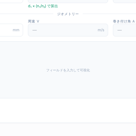
d₁ × (n₁/n₂) で算出
ジオメトリー
周速 V
巻き付け角 Α
mm
m/s
フィールドを入力して可視化