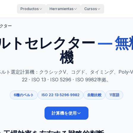
Productos
Herramientas
Cursos
クター
ルトセレクター
—
無
機
ルト選定計算機：クラシックV、コグド、タイミング、Poly-V
22 · ISO 13 · ISO 5296 · ISO 9982準拠。
6種のベルト
ISO 22·13·5296·9982
自動比較
11言語
計算機を使用