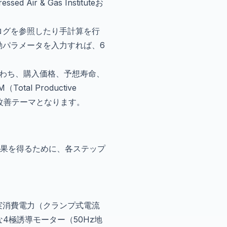
ir & Gas Instituteお
ログを参照したり手計算を行
動パラメータを入力すれば、6
なわち、購入価格、予想寿命、
l Productive
い改善テーマとなります。
結果を得るために、各ステップ
実消費電力（クランプ式電流
準的な4極誘導モーター（50Hz地