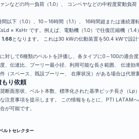
ァンなどの均一負荷（1.0）、 コンベヤなどの中程度変動負荷
時間以下（1.0）、10～16時間（1.1）、 16時間超または連続運転
× KsLd × KsHr です。例えば、電動機（1.0）で往復圧縮機（1.
=
1.68
となります。 これは30 kWの伝動装置を50.4 kWで
に対して6種類のベルトを評価し、各タイプに0～100の適合度
度、伝達比、プーリー最小径、利用可能な長さ範囲、 伝達効
件（スペース、既設プーリー、 在庫状況）がある場合は代替
積もり依頼
奨断面形状、ベルト本数、標準化された基準ピッチ長さ（Lp）
注意事項を提示します。 この情報をもとに、PTI LATAM
合が可能です。
ベルトセレクター