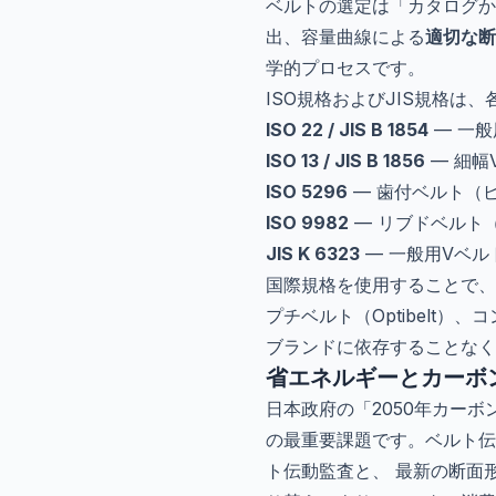
ベルトの選定は「カタログか
出、容量曲線による
適切な断
学的プロセスです。
ISO規格およびJIS規格
ISO 22 / JIS B 1854
— 一般用
ISO 13 / JIS B 1856
— 細幅V
ISO 5296
— 歯付ベルト（ピッチ 
ISO 9982
— リブドベルト（Pol
JIS K 6323
— 一般用Vベル
国際規格を使用することで、三ツ星
プチベルト（Optibelt）、コ
ブランドに依存することなく
省エネルギーとカーボ
日本政府の「2050年カー
の最重要課題です。ベルト伝
ト伝動監査と、 最新の断面形状