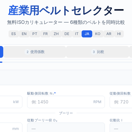
産業用ベルトセレクター
無料ISOカリキュレーター — 6種類のベルトを同時比較
ES
EN
PT
FR
ZH
DE
IT
JA
KO
AR
HI
使用係数
比較
2
3
駆動側回転数 N₁
*
従動側回転数 
kW
RPM
プーリー
従動プーリー径 D₂
伝動比 I
mm