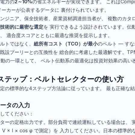
電力の
2～10%
の省エネルギーが実現できます。 これはCompressed A
tなどのメーカーが公表するデータに 裏付けられています。
ンジニア、保全技術者、産業資材調達担当者が、 複数のカタ
技術的に厳密な選定
を 実行できるよう設計されています。伝
、 適合度スコアとともに最適な推奨を提示します。
ルトではなく、
総所有コスト（TCO）が最小
のベルト — す
プーリーとの互換性を 総合的に考慮した最適解です。TPM（Tota
イゼン活動の一環として、 ベルト伝動系の最適化は投資対効果の高
ステップ：ベルトセレクターの使い方
定の標準的な4ステップ方法論に従っています。 最も正確な
メータの入力
してください：
ターの定格出力です。部分負荷で連続運転している場合は、 
× V × I × cos φ で測定）を 入力してください。日本の標