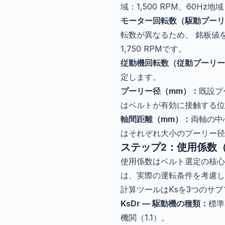
域：1,500 RPM、60Hz地
モーター回転数（駆動プーリ
転数が異なるため、 銘板値を
1,750 RPMです。
従動機回転数（従動プーリー
定します。
プーリー径（mm）：
既設プ
はベルトが有効に接触する位
軸間距離（mm）：
両軸の中心
はそれぞれ大小のプーリー径
ステップ2：使用係数（
使用係数はベルト選定の核心
は、実際の運転条件を考慮し
計算ツールはKsを3つのサ
KsDr — 駆動機の種類：
標準
機関（1.1）。