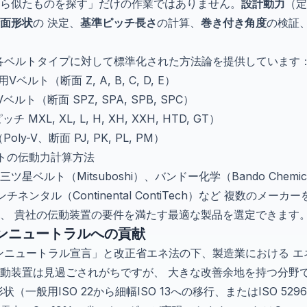
ら似たものを探す」だけの作業ではありません。
設計動力
（定
面形状
の 決定、
基準ピッチ長さ
の計算、
巻き付き角度
の検証
は、各ベルトタイプに対して標準化された方法論を提供しています
Vベルト（断面 Z, A, B, C, D, E）
ベルト（断面 SPZ, SPA, SPB, SPC）
MXL, XL, L, H, XH, XXH, HTD, GT）
y-V、断面 PJ, PK, PL, PM）
トの伝動力計算方法
ベルト（Mitsuboshi）、バンドー化学（Bando Chemic
ンチネンタル（Continental ContiTech）など 複数のメーカー
、 貴社の伝動装置の要件を満たす最適な製品を選定できます
ンニュートラルへの貢献
ボンニュートラル宣言」と改正省エネ法の下、製造業における 
動装置は見過ごされがちですが、 大きな改善余地を持つ分野
（一般用ISO 22から細幅ISO 13への移行、またはISO 52