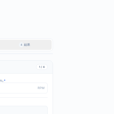
結果
4
1 / 4
N₂
*
RPM