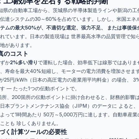
：工場効率を左右する戦略的判断
愛知県の自動車工場から、茨城県の半導体製造ラインや新潟の工
伝達システムの30～60%を占めています。しかし、米国エネル
テムの最大50%が、不適切な選定、張力不足、 または事後保
れています。日本の製造現場は 世界最高水準の品質管理で知
地があります。
真のコスト
ずか
2%多い滑り
で運転した場合、効率低下は線形ではありま
、寿命を最大40%短縮し、モーターの電力消費を増加させます。
価が25円/kWh（日本の高圧電力の産業用平均料金）の場合、 
す — たった1つの伝動ポイントで。
0箇所、200箇所の伝動ポイントに掛け合わせると、財務的影響
日本プラントメンテナンス協会（JIPM）のデータに よると
って1時間あたり 50万～5,000万円に達します。自動車産
ことも 珍しくありません。
に基づく計算ツールの必要性