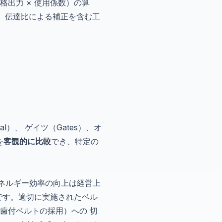
格出力 × 使用係数）の算
、 伝達比による補正を含む工
：
al）、 ゲイツ（Gates）、オ
を
客観的に比較
でき、特定の
。
エネルギー効率の向上は経営上
です。適切に実施されたベル
96歯付ベルトの採用）への 切