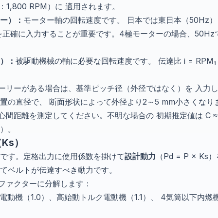
域：1,800 RPM）に 適用されます。
ー）：
モーター軸の回転速度です。 日本では東日本（50Hz）
正確に入力することが重要です。4極モーターの場合、50Hzで約1,
）：
被駆動機械の軸に必要な回転速度です。 伝達比 i = RPM₁ 
ーリーがある場合は、基準ピッチ径（外径ではなく）を 入力
置の直径で、 断面形状によって外径より2～5 mm小さくなり
間距離を測定してください。不明な場合の 初期推定値は C ≈ 1.5 × (
）。
Ks）
です。定格出力に使用係数を掛けて
設計動力
（Pd = P × 
てベルトが伝達すべき動力です。
ブファクターに分解します：
電動機（1.0）、高始動トルク電動機（1.1）、 4気筒以下内燃