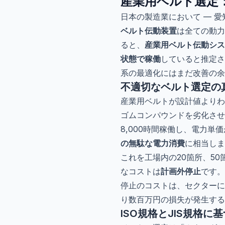
産業用ベルト選定
日本の製造業において — 
ベルト伝動装置
は全ての動力
ると、
産業用ベルト伝動シス
状態で稼働
していると推定さ
系の最適化にはまだ改善の余
不適切なベルト選定の
産業用ベルトが設計値よりわ
ゴムコンパウンドを劣化させ
8,000時間稼働し、電力単
の無駄な電力消費
に相当しま
これを工場内の20箇所、5
なコストは
計画外停止
です。
停止のコストは、セクターによ
り数百万円の損失が発生する
ISO規格とJIS規格