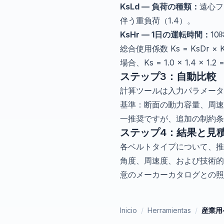
KsLd — 負荷の種類：
遠心フ
伴う重負荷（1.4）。
KsHr — 1日の運転時間：
10
総合使用係数 Ks = KsDr 
場合、Ks = 1.0 × 1.4 × 1.2 
ステップ3：自動比較
計算ツールは入力パラメータ
基準：断面の動力容量、周速
一推奨ですが、追加の制約条
ステップ4：結果と見
各ベルトタイプについて、推
角度、周速度、および技術的な
意のメーカーカタログとの照
Inicio
/
Herramientas
/
産業用