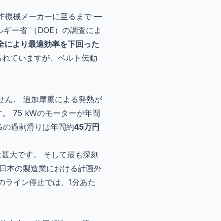
作機械メーカーに至るまで —
ギー省 （DOE）の調査によ
全により最適効率を下回った
られていますが、ベルト伝動
せん。 追加摩擦による発熱が
 75 kWのモーターが年間
3%の過剰滑りは年間約
45万円
は甚大です。 そして最も深刻
、日本の製造業における計画外
業のライン停止では、1分あた