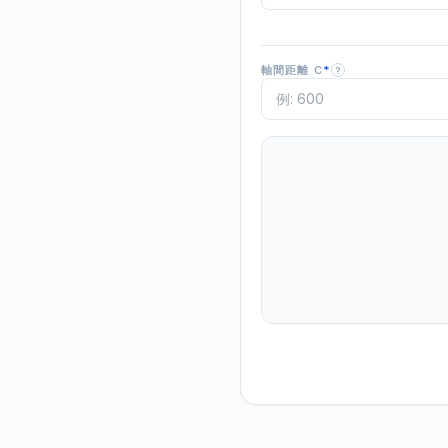
軸間距離 C
*
?