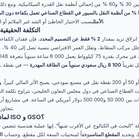
ما بين 30 % و60 % من إجمالي أنظمة نقل القدرة الميكانيكية. 
ما يصل إلى 50 % من أنظمة النقل بالسيور في القطاع الصناعي تعمل بكفاءة دون 
بسبب الاختيار الخاطئ أو الشد غير الملائم أو الصيانة التفاعلية بدلاً من الوقائية.
الأمثل
التكلفة الحقيقي
نزلاق تزيد بمقدار
2 % فقط عن التصميم المحدد
، فإن فقدان الكفاءة
الاحتكاك الإضافي
8 100 ريال سعودي سنوياً من الطاقة المهدرة
— في نقطة
انات القطاع الصناعي في دول مجلس التعاون الخليجي، تتراوح تكلفة
النفط والغاز والبتروكيماويات بين 50 000 و500 000 دولار أمريكي في 
تتجاوز تكلفة التوقف مليون دولار يومياً.
لماذا حاسبة مبنية على معايير ISO و GSO؟
ة "البحث في الكتالوج عن الأقرب شبهاً". إنها عملية هندسية تتضمن
، وتحديد
المقطع المناسب
وفقاً لمنحنيات السعة لكل مقطع، وحساب
ال