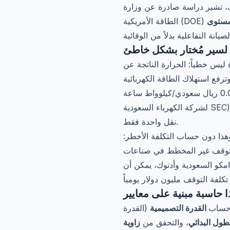
ومع ذلك، تشير دراسة صادرة عن وزارة
المستوى
ة لسير مُختار بشكل خاطئ
 ليس خطياً: الحرارة الناتجة عن
 تُسرّع تحلل مركب المطاط، وتقلل العمر الافتراضي بنسبة تصل إلى 40 %، وترفع استهلاك الطاقة الكهربائية
للمحرك. في محرك بقدرة 75 كيلوواط يعمل 8 000 ساعة سنوياً بتعرفة 0.048 ريال سعودي/كيلوواط ساعة (التعرفة الصناعية
نقل واحدة فقط.
 التوقف غير المخطط في صناعات
الساعة. في مشاريع أرامكو السعودية وأدنوك، يمكن أن
 حساب
القدرة التصميمية
(القدرة
طول البدائي
، والتحقق من
زاوية