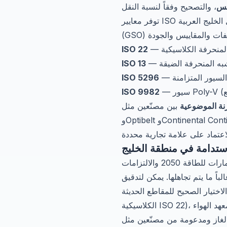
مس
توفر معايير ISO المنهجية الموحدة لكل نوع من السيور، وتتوافق مع معايير هيئة التقييس لدول مجلس التعاون لدول الخليج العربية
ISO 22
ISO 13
ISO 5296
ISO 9982
رنة الموضوعية
بين مصنّعين مثل Gates
وOptibelt وContinental ContiTech وDayco وMegadyne وPIX، مع التأكد من أن كل خيار يلبي متطلبات نظام النقل الخاص بك
استدامة في منطقة الخليج
في السياق الحالي للصناعة في منطقة الشرق الأوسط — مع رؤية السعودية 2030 واستراتيجية الإمارات للطاقة 2050 والالتزامات
اً ما يتم تجاهلها. يمكن لتدقيق
ثة (السيور الضيقة ISO 13 أو المتزامنة ISO 5296 بدلاً من
هد الهواء