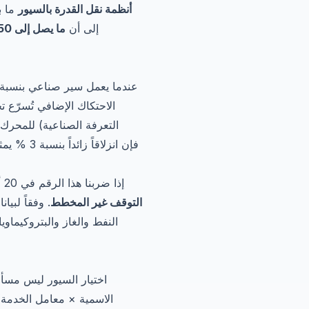
أنظمة نقل القدرة بالسيور
الطاقة الأمريكية (DOE) إلى أن
عندما يعمل سير صناعي بنسبة ا
لشركة الكهرباء السعودية SEC)، فإن انزلاقاً زائداً بنسبة 3 % يمثل تقريباً
إذا ضربنا هذا الرقم في 20 أو 50 أو 200 نقطة نقل في مصنع نموذجي، يصبح الأثر المالي كبيراً. وهذا دون حساب التكلفة الأخطر:
التوقف غير المخطط
. وفقاً لبي
اختيار السيور ليس مسأل
الاسمية × معامل الخدمة)