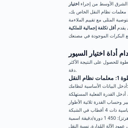
 الشرق الأوسط من إجراء
اختيار
 معلمات نظام النقل الخاص بك،
 يقدم
 أداة اختيار السيور
يما يلي شرح تفصيلي لكل خطوة للحصول على النتيجة الأكثر
دقة.
ت نظام النقل
أدخل البيانات الأساسية لنظامك:
درة الفعلية المستهلكة (مقاسة بمشبك
سرعة عمود المحرك. للمحركات الكهربائية القياسية ذات 4 أقطاب في الشبكة
 المُدارة. نسبة النقل i = RPM₁ / RPM₂ تحدد