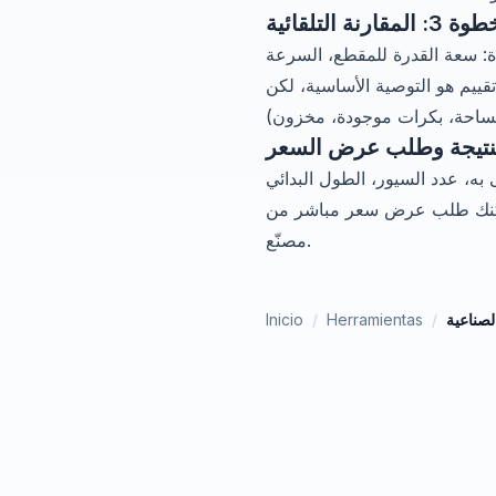
: المقارنة التلقائية
لماتك وتمنح تقييماً من 0-100 لكل نوع، مع مراعاة: سعة القدرة للمقطع، السرعة
تقييم هو التوصية الأساسية، لكن
ائي (Lp) القياسي، زاوية التلامس على البكرة الصغرى،
شر من PTI LATAM أو التحقق من كتالوج أي
مصنّع.
لصناعية
/
Herramientas
/
Inicio