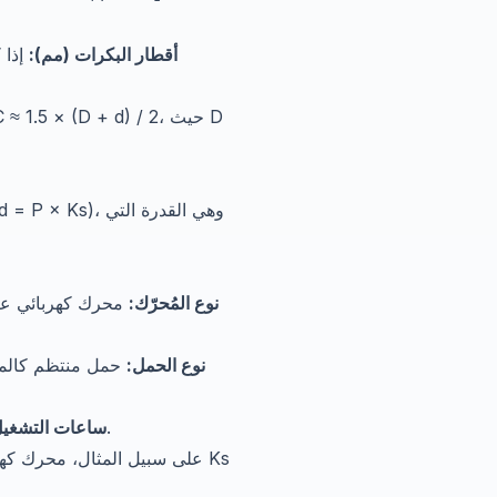
أقطار البكرات (مم):
إذا 
(Pd = P × Ks)، وهي القدر
KsDr — نوع المُحرّك:
KsLd — نوع الحمل:
حتى 10 ساعات/يوم (1.0)، 10-16 ساعة (1.1)، أكثر من 16 ساعة أو مستمر (1.2).
KsHr — ساعات التشغ