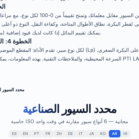
الخطوة 3
تُقيّم الحاسبة الأنواع الستة من السيور مقابل مع
نى لقطر البكرة، نطاق الأطوال المتاحة، وكفاءة النقل. النوع ذو أعلى 
يمكنك تقييم البدائل إذا كانت لديك قيود إضافية (مساحة، بكرات موجودة، مخزون).
الخطوة 4: النتيجة وطلب عرض السعر
لكل نوع سير، تقدم الأداة: المقطع الموصى به، عدد السيور، الطول البد
السرعة المحيطية، والملاحظات التقنية. بهذه المعلومات، يمكنك طلب عرض سعر مبا
محدد السيور ا
محدد السيور
الصناعية
حاسبة ISO مجانية — 6 أنواع سيور مقارنة في وقت واحد
ES
EN
PT
FR
ZH
DE
IT
JA
KO
AR
HI