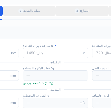
المقارنة
معامل الخدمة
2
3
*
سرعة دوران القائدة N₁
kW
RPM
البكرات
نسبة النقل I
قطر البكرة المنقادة D₂
mm
محسوب من d₁ × (n₁/n₂)
الهندسة
 Α
السرعة المحيطية V
mm
m/s