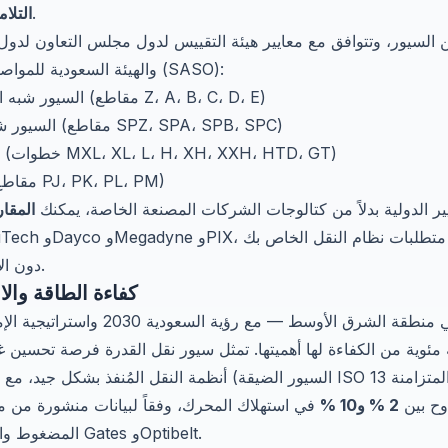
، والتصحيح وفقاً لنسبة النقل.
التلا
(GSO) والهيئة السعودية للمواصفات والمقاييس والجودة (SASO):
— السيور شبه المنحرفة الكلاسيكية (مقاطع Z، A، B، C، D، E)
— السيور شبه المنحرفة الضيقة (مقاطع SPZ، SPA، SPB، SPC)
— السيور المتزامنة (خطوات MXL، XL، L، H، XH، XXH، HTD، GT)
— سيور Poly-V (مقاطع PJ، PK، PL، PM)
يير الدولية بدلاً من كتالوجات الشركات المصنعة الخاصة، يمكنك
المقا
دون الاعتماد على علامة تجارية محددة.
كفاءة الطاقة وال
وية من الكفاءة لها أهميتها. تمثل سيور نقل القدرة فرصة تحسين غالب
أنظمة النقل المُنفذ بشكل جيد، مع الاختيار الصحيح للمقاطع الحدي
تتراوح بين
2 % و10 %
في استهلاك المحرك، وفقاً لبيانات منشورة من مع
المضغوط والغاز ومدعومة من مصنّعين مثل Gates وOptibelt.