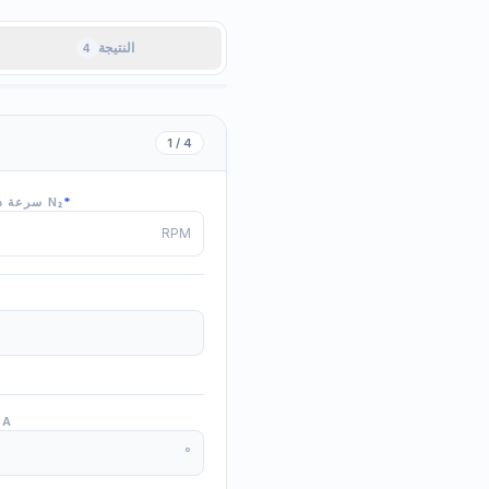
النتيجة
4
1 / 4
*
سرعة دوران المنقادة N₂
RPM
زاوية الالتفاف
°