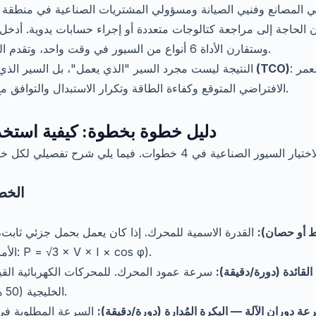
ي المصانع وفنيي الصيانة ومسؤولي المشتريات الصناعية في منطقة
ن الحاجة إلى مراجعة كتالوجات متعددة أو إجراء حسابات يدوية. أدخل
وستقارن الأداة 6 أنواع من السيور في وقت واحد، وتقدم التوصية المثلى مع تقييم الملاءمة.
: يجمع بين سعر الشراء والعمر
أقل تكلفة إجمالية للملكية (TCO)
النتيجة ليست مجرد السير "الذي يعمل"، بل السير الذي
الافتراضي المتوقع وكفاءة الطاقة وتكرار الاستبدال والتوافق مع البكرات الموجودة في مصنعك.
دليل خطوة بخطوة: كيفية استخدام
تتبع الأداة المنهجية القياسية لاختيار السيور الصناعية في 4 خطوات. ف
الخطوة 1: معلما
ط أو حصان):
القدرة الاسمية للمحرك. إذا كان يعمل بحمل جزئي ثابت، أدخل الق
الأمبير وحساب القدرة ثلاثية الأطوار: P = √3 × V × I × cos φ).
قائدة (دورة/دقيقة):
الخليجية (50 هرتز): 1 450 دورة/دقيقة اسمية.
ة دوران الآلة — البكرة المُدارة (دورة/دقيقة):
السرعة المطلوبة في عمود الآلة