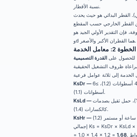
نسبة الأقطار.
ي). القطر البدائي هو حيث يحدث
لأولي الجيد هو C ≈ 1.5 × (D + d) / 2، حيث D
وd هما القطران الأكبر والأصغر.
)
ية للحصول على
القدرة التصميمية
محرك كهربائي عادي (1.0)، محرك بعزم بدء تشغيل عالٍ (1.1)، محرك احتراق داخلي ≤4 أسطوانات (1.2)، ≥6
أسطوانات (1.1).
حمل منتظم كالمراوح الطاردة المركزية (1.0)، حمل متوسط مع تغيرات كالناقلات (1.2)، حمل ثقيل بصدمات
كالكسارات (1.4).
إجمالي Ks = KsDr × KsLd × KsHr. على سبيل المثال، محرك كهربائي (1.0) يُدير ضاغطاً ترددياً (1.4) يعمل 24 ساعة (1.2) ينتج Ks
= 1.0 × 1.4 × 1.2 =
1.68