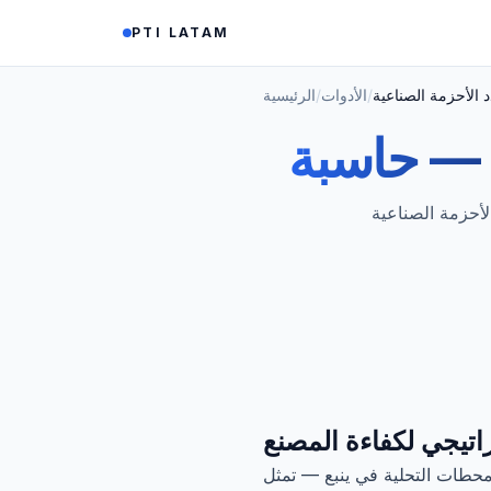
Saltar al contenido
PTI LATAM
 الأحزمة الصناعية
/
الأدوات
/
الرئيسية
—
نن، متزامن، Poly-V وضيق. حساب ISO 22 ·
راتيجي لكفاءة المصنع
حطات التحلية في ينبع — تمثل