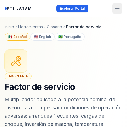
Saltar al contenido
PTI LATAM
Explorar Portal
Inicio
Herramientas
Glosario
Factor de servicio
🇲🇽 Español
🇺🇸 English
🇧🇷 Português
INGENIERÍA
Factor de servicio
Multiplicador aplicado a la potencia nominal de
diseño para compensar condiciones de operación
adversas: arranques frecuentes, cargas de
choque, inversión de marcha, temperatura