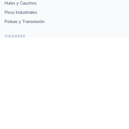
Hules y Cauchos
Pisos Industriales
Poleas y Transmisión
CIUDADES
Monterrey
CDMX
Guadalajara
Querétaro
Puebla
Tijuana
RECURSOS
Herramientas
Equivalencias