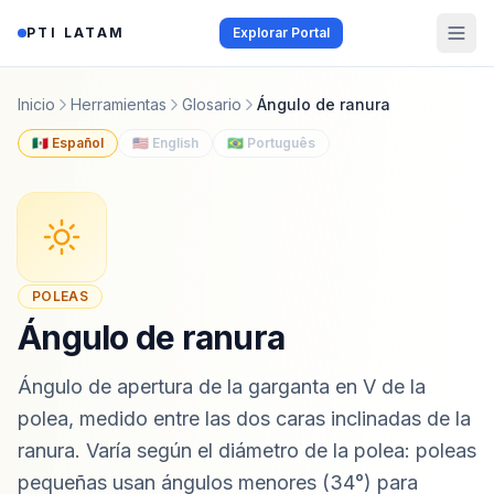
Saltar al contenido
PTI LATAM
Explorar Portal
Inicio
Herramientas
Glosario
Ángulo de ranura
🇲🇽 Español
🇺🇸 English
🇧🇷 Português
POLEAS
Ángulo de ranura
Ángulo de apertura de la garganta en V de la
polea, medido entre las dos caras inclinadas de la
ranura. Varía según el diámetro de la polea: poleas
pequeñas usan ángulos menores (34°) para