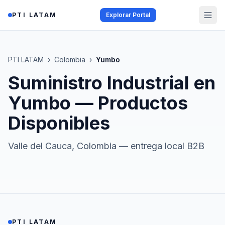
Saltar al contenido
PTI LATAM
Explorar Portal
PTI LATAM
›
Colombia
›
Yumbo
Suministro Industrial en
Yumbo
— Productos
Disponibles
Valle del Cauca
,
Colombia
— entrega local B2B
PTI LATAM