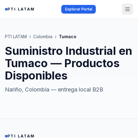
Saltar al contenido
PTI LATAM
Explorar Portal
PTI LATAM
›
Colombia
›
Tumaco
Suministro Industrial en
Tumaco
— Productos
Disponibles
Nariño
,
Colombia
— entrega local B2B
PTI LATAM