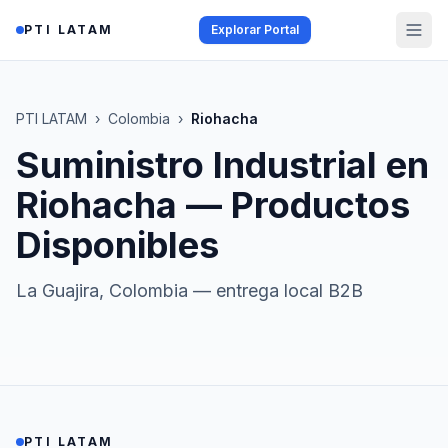
Saltar al contenido
PTI LATAM
Explorar Portal
PTI LATAM
›
Colombia
›
Riohacha
Suministro Industrial en
Riohacha
— Productos
Disponibles
La Guajira
,
Colombia
— entrega local B2B
PTI LATAM