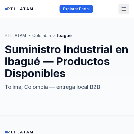
Saltar al contenido
PTI LATAM
Explorar Portal
PTI LATAM
›
Colombia
›
Ibagué
Suministro Industrial en
Ibagué
— Productos
Disponibles
Tolima
,
Colombia
— entrega local B2B
PTI LATAM