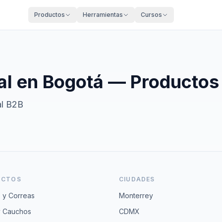
Productos
Herramientas
Cursos
al en
Bogotá
— Productos 
al B2B
UCTOS
CIUDADES
 y Correas
Monterrey
y Cauchos
CDMX