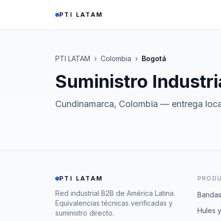
Saltar al contenido
PTI LATAM
PTI LATAM
›
Colombia
›
Bogotá
Suministro Industri
Cundinamarca
,
Colombia
— entrega loc
PTI LATAM
PROD
Red industrial B2B de América Latina.
Bandas
Equivalencias técnicas verificadas y
Hules 
suministro directo.