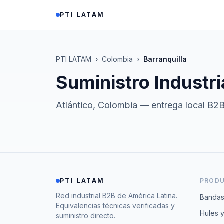
Saltar al contenido
PTI LATAM
PTI LATAM
›
Colombia
›
Barranquilla
Suministro Industri
Atlántico
,
Colombia
— entrega local B2
PTI LATAM
PROD
Red industrial B2B de América Latina.
Bandas
Equivalencias técnicas verificadas y
Hules 
suministro directo.