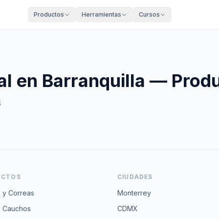
Productos
Herramientas
Cursos
al en
Barranquilla
— Produ
B
UCTOS
CIUDADES
 y Correas
Monterrey
y Cauchos
CDMX